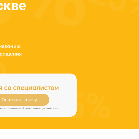
скве
 желанию
бращения
я со специалистом
Оставить заявку
есь c
политикой конфиденциальности