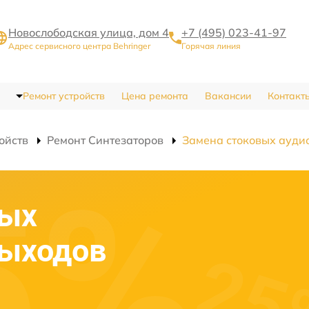
Новослободская улица, дом 4
+7 (495) 023-41-97
Адрес сервисного центра Behringer
Горячая линия
Ремонт устройств
Цена ремонта
Вакансии
Контакт
ойств
Ремонт Синтезаторов
Замена стоковых ауди
вых
выходов