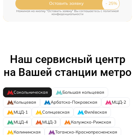
Оставить заявку
Нажимая на кнопку "Оставить заявку" Вы соглашаетесь c
политикой
конфиденциальности
Наш сервисный центр
на Вашей станции метро
Сокольническая
Большая кольцевая
Кольцевая
Арбатско-Покровская
МЦД-2
МЦД-1
Солнцевская
Филёвская
МЦД-4
МЦД-3
Калужско-Рижская
Калининская
Таганско-Краснопресненская