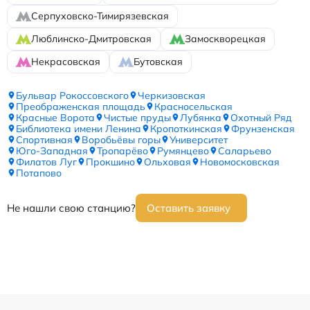
Серпуховско-Тимирязевская
Люблинско-Дмитровская
Замоскворецкая
Некрасовская
Бутовская
Бульвар Рокоссовского
Черкизовская
Преображенская площадь
Красносельская
Красные Ворота
Чистые пруды
Лубянка
Охотный Ряд
Библиотека имени Ленина
Кропоткинская
Фрунзенская
Спортивная
Воробьёвы горы
Университет
Юго-Западная
Тропарёво
Румянцево
Саларьево
Филатов Луг
Прокшино
Ольховая
Новомосковская
Потапово
Не нашли свою станцию?
Оставить заявку