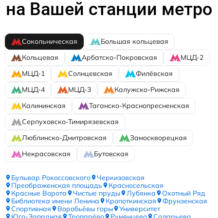
на Вашей станции метро
Сокольническая
Большая кольцевая
Кольцевая
Арбатско-Покровская
МЦД-2
МЦД-1
Солнцевская
Филёвская
МЦД-4
МЦД-3
Калужско-Рижская
Калининская
Таганско-Краснопресненская
Серпуховско-Тимирязевская
Люблинско-Дмитровская
Замоскворецкая
Некрасовская
Бутовская
Бульвар Рокоссовского
Черкизовская
Преображенская площадь
Красносельская
Красные Ворота
Чистые пруды
Лубянка
Охотный Ряд
Библиотека имени Ленина
Кропоткинская
Фрунзенская
Спортивная
Воробьёвы горы
Университет
Юго-Западная
Тропарёво
Румянцево
Саларьево