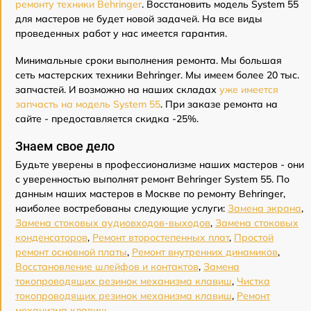
ремонту техники Behringer
. Восстановить модель System 55
для мастеров не будет новой задачей. На все виды
проведенных работ у нас имеется гарантия.
Минимальные сроки выполнения ремонта. Мы большая
сеть мастерских техники Behringer. Мы имеем более 20 тыс.
запчастей. И возможно на наших складах
уже имеется
запчасть на модель System 55
. При заказе ремонта на
сайте - предоставляется скидка -25%.
Знаем свое дело
Будьте уверены в профессионализме наших мастеров - они
с уверенностью выполнят ремонт Behringer System 55. По
данным наших мастеров в Москве по ремонту Behringer,
наиболее востребованы следующие услуги:
Замена экрана
,
Замена стоковых аудиовходов-выходов
,
Замена стоковых
конденсаторов
,
Ремонт второстепенных плат
,
Простой
ремонт основной платы
,
Ремонт внутренних динамиков
,
Восстановление шлейфов и контактов
,
Замена
токопроводящих резинок механизма клавиш
,
Чистка
токопроводящих резинок механизма клавиш
,
Ремонт
механизма клавиш
.