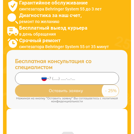
Гарантийное обслуживание
синтезатора Behringer System 55 до 3 лет
Диагностика за наш счет,
ремонт по желанию
Бесплатный выезд курьера
в день обращения
Срочный ремонт
синтезатора Behringer System 55 от 35 минут
Бесплатная консультация со
специалистом
Оставить заявку
Нажимая на кнопку "Оставить заявку" Вы соглашаетесь c
политикой
конфиденциальности