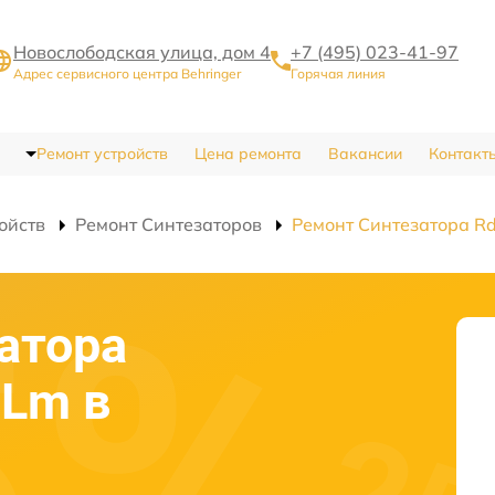
Новослободская улица, дом 4
+7 (495) 023-41-97
Адрес сервисного центра Behringer
Горячая линия
Ремонт устройств
Цена ремонта
Вакансии
Контакт
ойств
Ремонт Синтезаторов
Ремонт Синтезатора R
атора
-Lm в