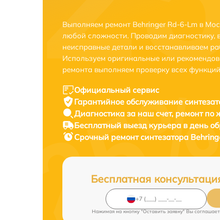
Выполняем ремонт Behringer Rd-6-Lm в Мо
любой сложности. Проводим диагностику, 
неисправные детали и восстанавливаем ра
Используем оригинальные или рекомендов
ремонта выполняем проверку всех функций
Официальный сервис
Гарантийное обслуживание
синтезат
Диагностика за наш счет,
ремонт по
Бесплатный выезд курьера
в день о
Срочный ремонт
синтезатора Behring
Бесплатная консультаци
Нажимая на кнопку "Оставить заявку" Вы соглашает