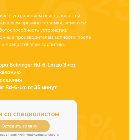
скве с устранением неисправностей
выявляем причины поломки, заменяем
ботоспособность устройства.
анные производителем запчасти, после
 и предоставляем гарантию.
ора Behringer Rd-6-Lm до 3 лет
 желанию
бращения
er Rd-6-Lm от 35 минут
я со специалистом
Оставить заявку
есь c
политикой конфиденциальности