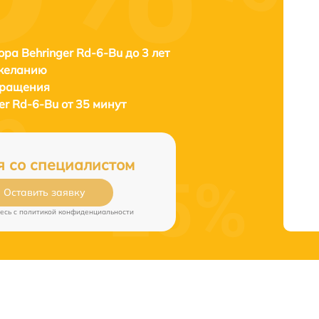
ора Behringer Rd-6-Bu до 3 лет
 желанию
бращения
er Rd-6-Bu от 35 минут
я со специалистом
Оставить заявку
есь c
политикой конфиденциальности