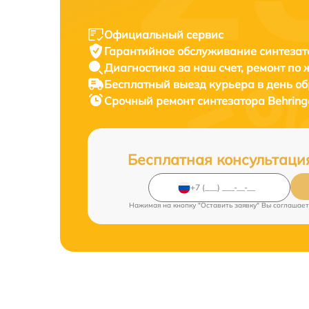
Официальный сервис
Гарантийное обслуживание
синтезат
Диагностика за наш счет,
ремонт по
Бесплатный выезд курьера
в день о
Срочный ремонт
синтезатора Behring
Бесплатная консультаци
Нажимая на кнопку "Оставить заявку" Вы соглашает