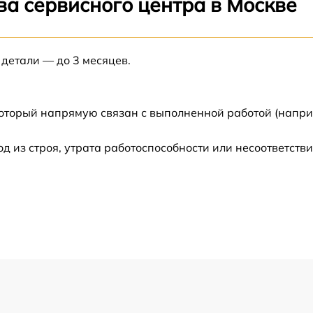
ва сервисного центра в Москве
от 60 мин
а
 детали — до 3 месяцев.
от 60 мин
а
от 60 мин
который напрямую связан с выполненной работой (напри
от 60 мин
из строя, утрата работоспособности или несоответств
-
от 60 мин
от 60 мин
-
от 60 мин
от 60 мин