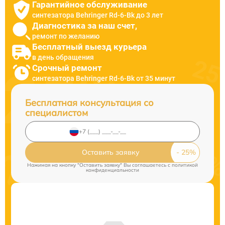
Гарантийное обслуживание
синтезатора Behringer Rd-6-Bk до 3 лет
Диагностика за наш счет,
ремонт по желанию
Бесплатный выезд курьера
в день обращения
Срочный ремонт
синтезатора Behringer Rd-6-Bk от 35 минут
Бесплатная консультация со
специалистом
Оставить заявку
Нажимая на кнопку "Оставить заявку" Вы соглашаетесь c
политикой
конфиденциальности