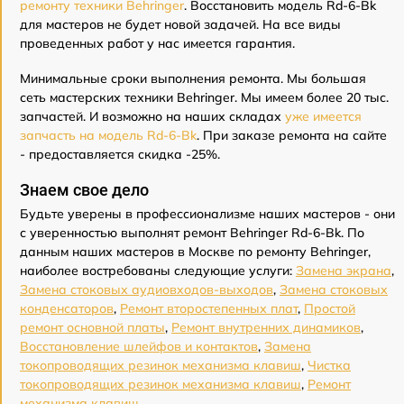
ремонту техники Behringer
. Восстановить модель Rd-6-Bk
для мастеров не будет новой задачей. На все виды
проведенных работ у нас имеется гарантия.
Минимальные сроки выполнения ремонта. Мы большая
сеть мастерских техники Behringer. Мы имеем более 20 тыс.
запчастей. И возможно на наших складах
уже имеется
запчасть на модель Rd-6-Bk
. При заказе ремонта на сайте
- предоставляется скидка -25%.
Знаем свое дело
Будьте уверены в профессионализме наших мастеров - они
с уверенностью выполнят ремонт Behringer Rd-6-Bk. По
данным наших мастеров в Москве по ремонту Behringer,
наиболее востребованы следующие услуги:
Замена экрана
,
Замена стоковых аудиовходов-выходов
,
Замена стоковых
конденсаторов
,
Ремонт второстепенных плат
,
Простой
ремонт основной платы
,
Ремонт внутренних динамиков
,
Восстановление шлейфов и контактов
,
Замена
токопроводящих резинок механизма клавиш
,
Чистка
токопроводящих резинок механизма клавиш
,
Ремонт
механизма клавиш
.