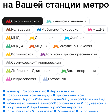
на Вашей станции метро
Сокольническая
Большая кольцевая
Кольцевая
Арбатско-Покровская
МЦД-2
МЦД-1
Солнцевская
Филёвская
МЦД-4
МЦД-3
Калужско-Рижская
Калининская
Таганско-Краснопресненская
Серпуховско-Тимирязевская
Люблинско-Дмитровская
Замоскворецкая
Некрасовская
Бутовская
Бульвар Рокоссовского
Черкизовская
Преображенская площадь
Красносельская
Красные Ворота
Чистые пруды
Лубянка
Охотный Ряд
Библиотека имени Ленина
Кропоткинская
Фрунзенская
Спортивная
Воробьёвы горы
Университет
Юго-Западная
Тропарёво
Румянцево
Саларьево