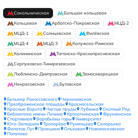
Сокольническая
Большая кольцевая
Кольцевая
Арбатско-Покровская
МЦД-2
МЦД-1
Солнцевская
Филёвская
МЦД-4
МЦД-3
Калужско-Рижская
Калининская
Таганско-Краснопресненская
Серпуховско-Тимирязевская
Люблинско-Дмитровская
Замоскворецкая
Некрасовская
Бутовская
Бульвар Рокоссовского
Черкизовская
Преображенская площадь
Красносельская
Красные Ворота
Чистые пруды
Лубянка
Охотный Ряд
Библиотека имени Ленина
Кропоткинская
Фрунзенская
Спортивная
Воробьёвы горы
Университет
Юго-Западная
Тропарёво
Румянцево
Саларьево
Филатов Луг
Прокшино
Ольховая
Новомосковская
Потапово