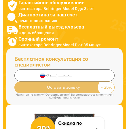
Гарантийное обслуживание
синтезатора Behringer Model D до 3 лет
Диагностика за наш счет,
ремонт по желанию
Бесплатный выезд курьера
в день обращения
Срочный ремонт
синтезатора Behringer Model D от 35 минут
Бесплатная консультация со
специалистом
Оставить заявку
Нажимая на кнопку "Оставить заявку" Вы соглашаетесь c
политикой
конфиденциальности
Скидка по
-20%