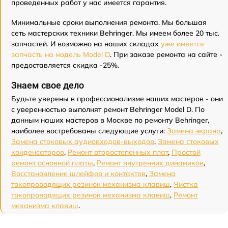
проведенных работ у нас имеется гарантия.
Минимальные сроки выполнения ремонта. Мы большая
сеть мастерских техники Behringer. Мы имеем более 20 тыс.
запчастей. И возможно на наших складах
уже имеется
запчасть на модель Model D
. При заказе ремонта на сайте -
предоставляется скидка -25%.
Знаем свое дело
Будьте уверены в профессионализме наших мастеров - они
с уверенностью выполнят ремонт Behringer Model D. По
данным наших мастеров в Москве по ремонту Behringer,
наиболее востребованы следующие услуги:
Замена экрана
,
Замена стоковых аудиовходов-выходов
,
Замена стоковых
конденсаторов
,
Ремонт второстепенных плат
,
Простой
ремонт основной платы
,
Ремонт внутренних динамиков
,
Восстановление шлейфов и контактов
,
Замена
токопроводящих резинок механизма клавиш
,
Чистка
токопроводящих резинок механизма клавиш
,
Ремонт
механизма клавиш
.