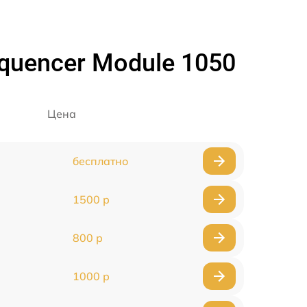
quencer Module 1050
Цена
бесплатно
1500 р
800 р
1000 р