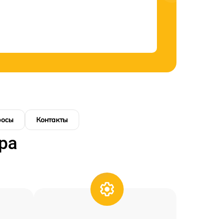
росы
Контакты
ра