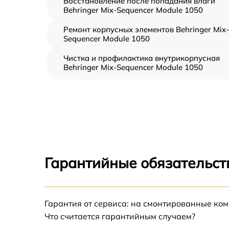
Восстановление после попадания влаги
Behringer Mix-Sequencer Module 1050
Ремонт корпусных элементов Behringer Mix-
Sequencer Module 1050
Чистка и профилактика внутрикорпусная
Behringer Mix-Sequencer Module 1050
Замена клавиш и уплотнителей Behringer
Mix-Sequencer Module 1050
Ремонт клавиш Behringer Mix-Sequencer
Module 1050
Ремонт механизма клавиш Behringer Mix-
Sequencer Module 1050
Гарантийные обязательст
Замена стоковых аудиовходов-выходов
Behringer Mix-Sequencer Module 1050
Чистка токопроводящих резинок механизм
Гарантия от сервиса: на смонтированные ко
клавиш Behringer Mix-Sequencer Module 10
Что считается гарантийным случаем?