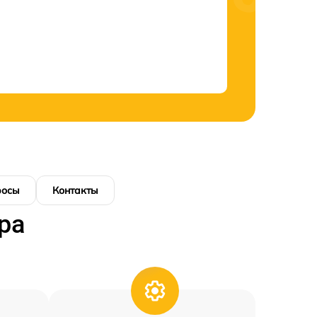
росы
Контакты
ра