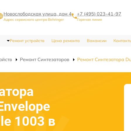
Новослободская улица, дом 4
+7 (495) 023-41-97
Адрес сервисного центра Behringer
Горячая линия
Ремонт устройств
Цена ремонта
Вакансии
Контакт
ойств
Ремонт Синтезаторов
Ремонт Синтезатора Du
атора
Envelope
le 1003 в