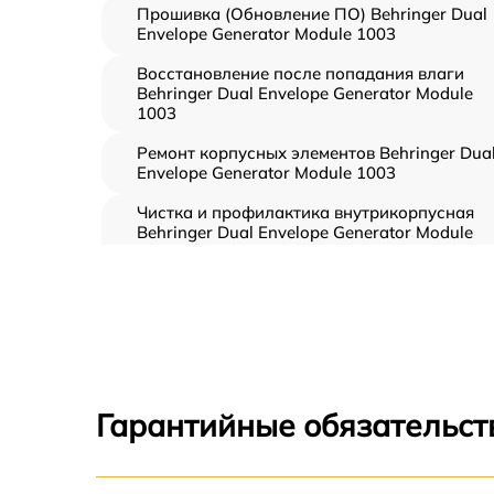
Прошивка (Обновление ПО) Behringer Dual
Envelope Generator Module 1003
Восстановление после попадания влаги
Behringer Dual Envelope Generator Module
1003
Ремонт корпусных элементов Behringer Dua
Envelope Generator Module 1003
Чистка и профилактика внутрикорпусная
Behringer Dual Envelope Generator Module
1003
Замена клавиш и уплотнителей Behringer
Dual Envelope Generator Module 1003
Ремонт клавиш Behringer Dual Envelope
Generator Module 1003
Ремонт механизма клавиш Behringer Dual
Гарантийные обязательст
Envelope Generator Module 1003
Замена стоковых аудиовходов-выходов