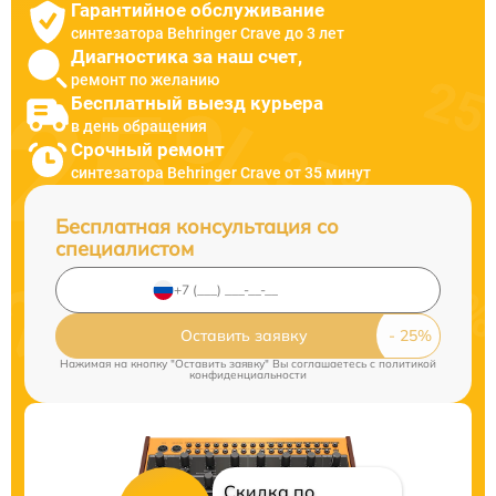
Гарантийное обслуживание
синтезатора Behringer Crave до 3 лет
Диагностика за наш счет,
ремонт по желанию
Бесплатный выезд курьера
в день обращения
Срочный ремонт
синтезатора Behringer Crave от 35 минут
Бесплатная консультация со
специалистом
Оставить заявку
Нажимая на кнопку "Оставить заявку" Вы соглашаетесь c
политикой
конфиденциальности
Скидка по