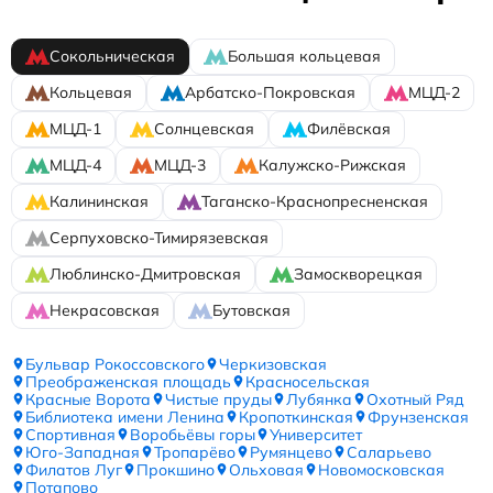
Сокольническая
Большая кольцевая
Кольцевая
Арбатско-Покровская
МЦД-2
МЦД-1
Солнцевская
Филёвская
МЦД-4
МЦД-3
Калужско-Рижская
Калининская
Таганско-Краснопресненская
Серпуховско-Тимирязевская
Люблинско-Дмитровская
Замоскворецкая
Некрасовская
Бутовская
Бульвар Рокоссовского
Черкизовская
Преображенская площадь
Красносельская
Красные Ворота
Чистые пруды
Лубянка
Охотный Ряд
Библиотека имени Ленина
Кропоткинская
Фрунзенская
Спортивная
Воробьёвы горы
Университет
Юго-Западная
Тропарёво
Румянцево
Саларьево
Филатов Луг
Прокшино
Ольховая
Новомосковская
Потапово