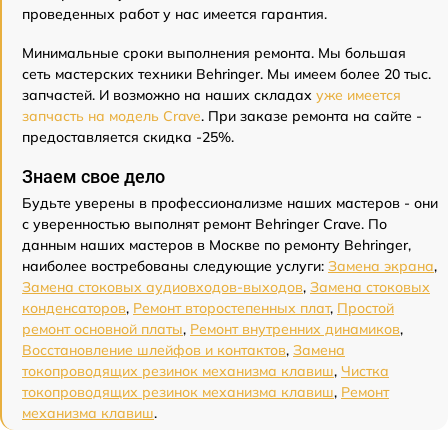
проведенных работ у нас имеется гарантия.
Минимальные сроки выполнения ремонта. Мы большая
сеть мастерских техники Behringer. Мы имеем более 20 тыс.
запчастей. И возможно на наших складах
уже имеется
запчасть на модель Crave
. При заказе ремонта на сайте -
предоставляется скидка -25%.
Знаем свое дело
Будьте уверены в профессионализме наших мастеров - они
с уверенностью выполнят ремонт Behringer Crave. По
данным наших мастеров в Москве по ремонту Behringer,
наиболее востребованы следующие услуги:
Замена экрана
,
Замена стоковых аудиовходов-выходов
,
Замена стоковых
конденсаторов
,
Ремонт второстепенных плат
,
Простой
ремонт основной платы
,
Ремонт внутренних динамиков
,
Восстановление шлейфов и контактов
,
Замена
токопроводящих резинок механизма клавиш
,
Чистка
токопроводящих резинок механизма клавиш
,
Ремонт
механизма клавиш
.