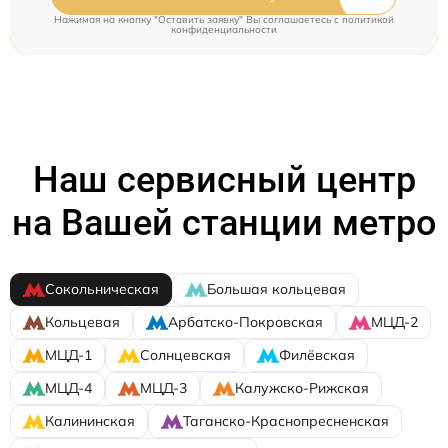
Нажимая на кнопку "Оставить заявку" Вы соглашаетесь c
политикой
конфиденциальности
Наш сервисный центр
на Вашей станции метро
Сокольническая
Большая кольцевая
Кольцевая
Арбатско-Покровская
МЦД-2
МЦД-1
Солнцевская
Филёвская
МЦД-4
МЦД-3
Калужско-Рижская
Калининская
Таганско-Краснопресненская