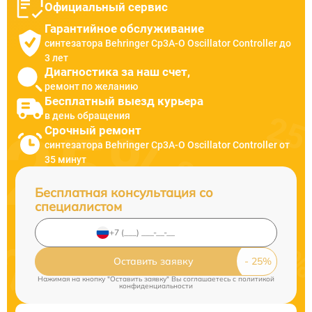
Официальный сервис
Гарантийное обслуживание
синтезатора Behringer Cp3A-O Oscillator Controller до
3 лет
Диагностика за наш счет,
ремонт по желанию
Бесплатный выезд курьера
в день обращения
Срочный ремонт
синтезатора Behringer Cp3A-O Oscillator Controller от
35 минут
Бесплатная консультация со
специалистом
Оставить заявку
Нажимая на кнопку "Оставить заявку" Вы соглашаетесь c
политикой
конфиденциальности