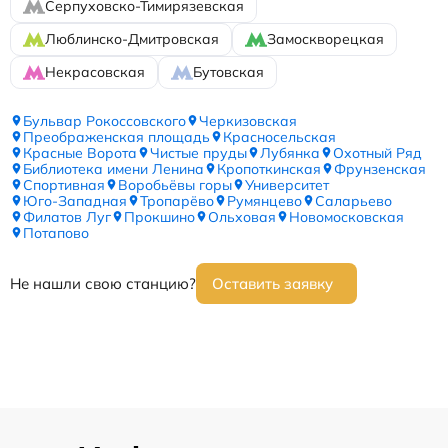
Серпуховско-Тимирязевская
Люблинско-Дмитровская
Замоскворецкая
Некрасовская
Бутовская
Бульвар Рокоссовского
Черкизовская
Преображенская площадь
Красносельская
Красные Ворота
Чистые пруды
Лубянка
Охотный Ряд
Библиотека имени Ленина
Кропоткинская
Фрунзенская
Спортивная
Воробьёвы горы
Университет
Юго-Западная
Тропарёво
Румянцево
Саларьево
Филатов Луг
Прокшино
Ольховая
Новомосковская
Потапово
Не нашли свою станцию?
Оставить заявку