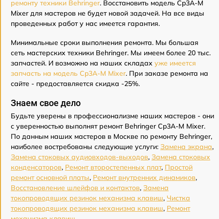
ремонту техники Behringer
. Восстановить модель Cp3A-M
Mixer для мастеров не будет новой задачей. На все виды
проведенных работ у нас имеется гарантия.
Минимальные сроки выполнения ремонта. Мы большая
сеть мастерских техники Behringer. Мы имеем более 20 тыс.
запчастей. И возможно на наших складах
уже имеется
запчасть на модель Cp3A-M Mixer
. При заказе ремонта на
сайте - предоставляется скидка -25%.
Знаем свое дело
Будьте уверены в профессионализме наших мастеров - они
с уверенностью выполнят ремонт Behringer Cp3A-M Mixer.
По данным наших мастеров в Москве по ремонту Behringer,
наиболее востребованы следующие услуги:
Замена экрана
,
Замена стоковых аудиовходов-выходов
,
Замена стоковых
конденсаторов
,
Ремонт второстепенных плат
,
Простой
ремонт основной платы
,
Ремонт внутренних динамиков
,
Восстановление шлейфов и контактов
,
Замена
токопроводящих резинок механизма клавиш
,
Чистка
токопроводящих резинок механизма клавиш
,
Ремонт
механизма клавиш
.