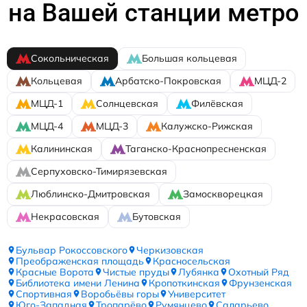
на Вашей станции метро
Сокольническая
Большая кольцевая
Кольцевая
Арбатско-Покровская
МЦД-2
МЦД-1
Солнцевская
Филёвская
МЦД-4
МЦД-3
Калужско-Рижская
Калининская
Таганско-Краснопресненская
Серпуховско-Тимирязевская
Люблинско-Дмитровская
Замоскворецкая
Некрасовская
Бутовская
Бульвар Рокоссовского
Черкизовская
Преображенская площадь
Красносельская
Красные Ворота
Чистые пруды
Лубянка
Охотный Ряд
Библиотека имени Ленина
Кропоткинская
Фрунзенская
Спортивная
Воробьёвы горы
Университет
Юго-Западная
Тропарёво
Румянцево
Саларьево