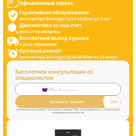
Официальный сервис
Гарантийное обслуживание
синтезатора Behringer Cp3A-M Mixer до 3 лет
Диагностика за наш счет,
ремонт по желанию
Бесплатный выезд курьера
в день обращения
Срочный ремонт
синтезатора Behringer Cp3A-M Mixer от 35 минут
Бесплатная консультация со
специалистом
Оставить заявку
Нажимая на кнопку "Оставить заявку" Вы соглашаетесь c
политикой
конфиденциальности