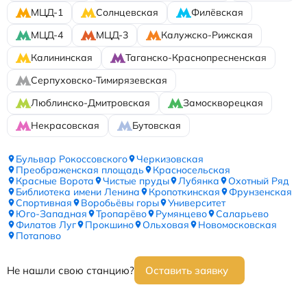
МЦД-1
Солнцевская
Филёвская
МЦД-4
МЦД-3
Калужско-Рижская
Калининская
Таганско-Краснопресненская
Серпуховско-Тимирязевская
Люблинско-Дмитровская
Замоскворецкая
Некрасовская
Бутовская
Бульвар Рокоссовского
Черкизовская
Преображенская площадь
Красносельская
Красные Ворота
Чистые пруды
Лубянка
Охотный Ряд
Библиотека имени Ленина
Кропоткинская
Фрунзенская
Спортивная
Воробьёвы горы
Университет
Юго-Западная
Тропарёво
Румянцево
Саларьево
Филатов Луг
Прокшино
Ольховая
Новомосковская
Потапово
Не нашли свою станцию?
Оставить заявку