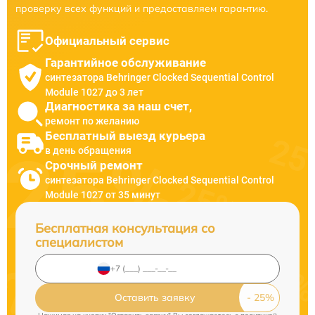
проверку всех функций и предоставляем гарантию.
Официальный сервис
Гарантийное обслуживание
синтезатора Behringer Clocked Sequential Control
Module 1027 до 3 лет
Диагностика за наш счет,
ремонт по желанию
Бесплатный выезд курьера
в день обращения
Срочный ремонт
синтезатора Behringer Clocked Sequential Control
Module 1027 от 35 минут
Бесплатная консультация со
специалистом
Оставить заявку