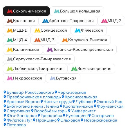
Сокольническая
Большая кольцевая
Кольцевая
Арбатско-Покровская
МЦД-2
МЦД-1
Солнцевская
Филёвская
МЦД-4
МЦД-3
Калужско-Рижская
Калининская
Таганско-Краснопресненская
Серпуховско-Тимирязевская
Люблинско-Дмитровская
Замоскворецкая
Некрасовская
Бутовская
Бульвар Рокоссовского
Черкизовская
Преображенская площадь
Красносельская
Красные Ворота
Чистые пруды
Лубянка
Охотный Ряд
Библиотека имени Ленина
Кропоткинская
Фрунзенская
Спортивная
Воробьёвы горы
Университет
Юго-Западная
Тропарёво
Румянцево
Саларьево
Филатов Луг
Прокшино
Ольховая
Новомосковская
Потапово