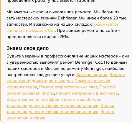
проведенных работ у нас имеется гарантия.
Минимальные сроки выполнения ремонта. Мы большая
сеть мастерских техники Behringer. Мы имеем более 20 тыс.
запчастей. И возможно на наших складах
уже имеется
запчасть на модель Cat
. При заказе ремонта на сайте -
предоставляется скидка -25%.
Знаем свое дело
Будьте уверены в профессионализме наших мастеров - они
с уверенностью выполнят ремонт Behringer Cat. По данным
наших мастеров в Москве по ремонту Behringer, наиболее
востребованы следующие услуги:
Замена экрана
,
Замена
стоковых аудиовходов-выходов
,
Замена стоковых
конденсаторов
,
Ремонт второстепенных плат
,
Простой
ремонт основной платы
,
Ремонт внутренних динамиков
,
Восстановление шлейфов и контактов
,
Замена
токопроводящих резинок механизма клавиш
,
Чистка
токопроводящих резинок механизма клавиш
,
Ремонт
механизма клавиш
.