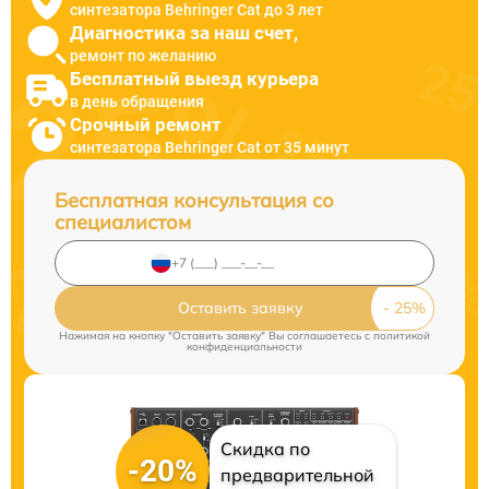
синтезатора Behringer Cat до 3 лет
Диагностика за наш счет,
ремонт по желанию
Бесплатный выезд курьера
в день обращения
Срочный ремонт
синтезатора Behringer Cat от 35 минут
Бесплатная консультация со
специалистом
Оставить заявку
Нажимая на кнопку "Оставить заявку" Вы соглашаетесь c
политикой
конфиденциальности
Скидка по
-20%
предварительной