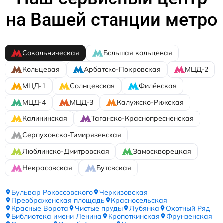
на Вашей станции метро
Сокольническая
Большая кольцевая
Кольцевая
Арбатско-Покровская
МЦД-2
МЦД-1
Солнцевская
Филёвская
МЦД-4
МЦД-3
Калужско-Рижская
Калининская
Таганско-Краснопресненская
Серпуховско-Тимирязевская
Люблинско-Дмитровская
Замоскворецкая
Некрасовская
Бутовская
Бульвар Рокоссовского
Черкизовская
Преображенская площадь
Красносельская
Красные Ворота
Чистые пруды
Лубянка
Охотный Ряд
Библиотека имени Ленина
Кропоткинская
Фрунзенская