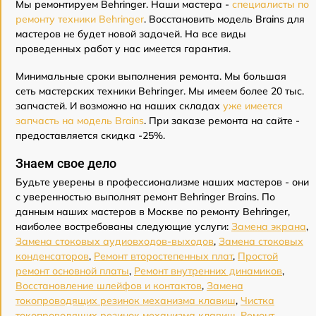
Мы ремонтируем Behringer. Наши мастера -
специалисты по
ремонту техники Behringer
. Восстановить модель Brains для
мастеров не будет новой задачей. На все виды
проведенных работ у нас имеется гарантия.
Минимальные сроки выполнения ремонта. Мы большая
сеть мастерских техники Behringer. Мы имеем более 20 тыс.
запчастей. И возможно на наших складах
уже имеется
запчасть на модель Brains
. При заказе ремонта на сайте -
предоставляется скидка -25%.
Знаем свое дело
Будьте уверены в профессионализме наших мастеров - они
с уверенностью выполнят ремонт Behringer Brains. По
данным наших мастеров в Москве по ремонту Behringer,
наиболее востребованы следующие услуги:
Замена экрана
,
Замена стоковых аудиовходов-выходов
,
Замена стоковых
конденсаторов
,
Ремонт второстепенных плат
,
Простой
ремонт основной платы
,
Ремонт внутренних динамиков
,
Восстановление шлейфов и контактов
,
Замена
токопроводящих резинок механизма клавиш
,
Чистка
токопроводящих резинок механизма клавиш
,
Ремонт