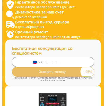
Гарантийное обслуживание
синтезатора Behringer Brains до 3 лет
Диагностика за наш счет,
ремонт по желанию
Бесплатный выезд курьера
в день обращения
Срочный ремонт
синтезатора Behringer Brains от 35 минут
Бесплатная консультация со
специалистом
Оставить заявку
Нажимая на кнопку "Оставить заявку" Вы соглашаетесь c
политикой
конфиденциальности