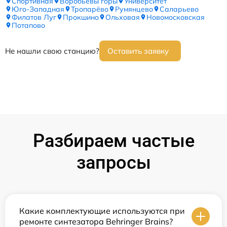
Спортивная
Воробьёвы горы
Университет
Юго-Западная
Тропарёво
Румянцево
Саларьево
Филатов Луг
Прокшино
Ольховая
Новомосковская
Потапово
Не нашли свою станцию?
Оставить заявку
Разбираем частые
запросы
Какие комплектующие используются при
ремонте синтезатора Behringer Brains?