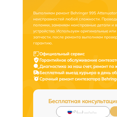
Выполняем ремонт Behringer 995 Attenuator
неисправностей любой сложности. Проводи
поломки, заменяем неисправные детали и 
устройства. Используем оригинальные ил
запчасти, после ремонта выполняем прове
гарантию.
Официальный сервис
Гарантийное обслуживание
синтезат
Диагностика за наш счет,
ремонт по
Бесплатный выезд курьера
в день о
Срочный ремонт
синтезатора Behring
Бесплатная консультаци