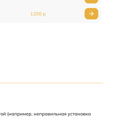
1200 р
1000 р
1500 р
1500 р
2500 р
1200 р
1000 р
той (например, неправильная установка
1200 р