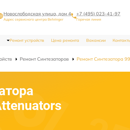
Новослободская улица, дом 4
+7 (495) 023-41-97
Адрес сервисного центра Behringer
Горячая линия
Ремонт устройств
Цена ремонта
Вакансии
Контакт
ойств
Ремонт Синтезаторов
Ремонт Синтезатора 99
атора
ttenuators