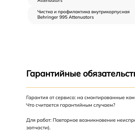
Attenuators
Чистка и профилактика внутрикорпусная
Behringer 995 Attenuators
Замена клавиш и уплотнителей Behringer
995 Attenuators
Ремонт клавиш Behringer 995 Attenuators
Ремонт механизма клавиш Behringer 995
Attenuators
Гарантийные обязательст
Замена стоковых аудиовходов-выходов
Behringer 995 Attenuators
Чистка токопроводящих резинок механизм
Гарантия от сервиса: на смонтированные ко
клавиш Behringer 995 Attenuators
Что считается гарантийным случаем?
Замена токопроводящих резинок механизм
клавиш Behringer 995 Attenuators
Для работ: Повторное возникновение неиспр
запчасти).
Восстановление шлейфов и контактов