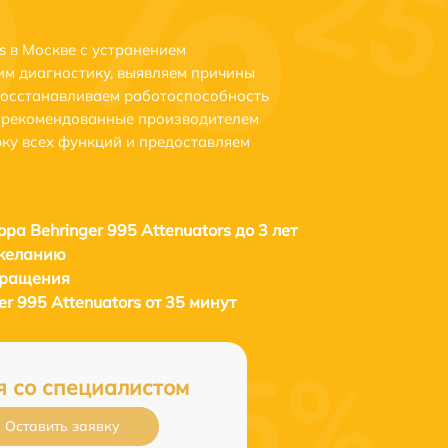
s в Москве с устранением
м диагностику, выявляем причины
восстанавливаем работоспособность
и рекомендованные производителем
рку всех функций и предоставляем
ора Behringer 995 Attenuators до 3 лет
 желанию
бращения
er 995 Attenuators от 35 минут
я со специалистом
Оставить заявку