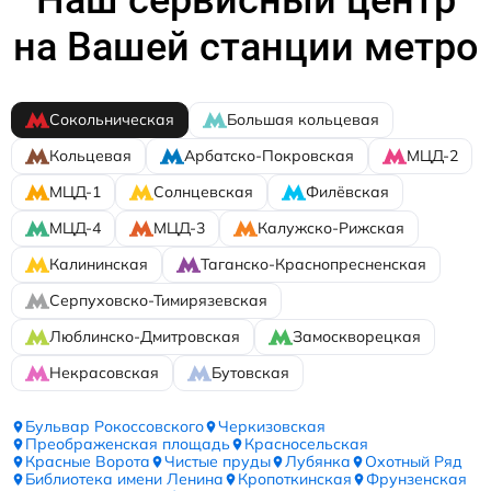
Наш сервисный центр
на Вашей станции метро
Сокольническая
Большая кольцевая
Кольцевая
Арбатско-Покровская
МЦД-2
МЦД-1
Солнцевская
Филёвская
МЦД-4
МЦД-3
Калужско-Рижская
Калининская
Таганско-Краснопресненская
Серпуховско-Тимирязевская
Люблинско-Дмитровская
Замоскворецкая
Некрасовская
Бутовская
Бульвар Рокоссовского
Черкизовская
Преображенская площадь
Красносельская
Красные Ворота
Чистые пруды
Лубянка
Охотный Ряд
Библиотека имени Ленина
Кропоткинская
Фрунзенская