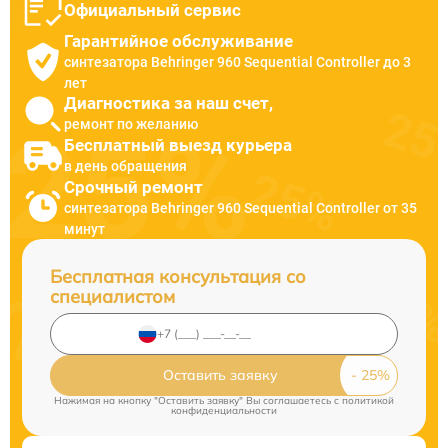
Официальный сервис
Гарантийное обслуживание
синтезатора Behringer 960 Sequential Controller до 3
лет
Диагностика за наш счет,
ремонт по желанию
Бесплатный выезд курьера
в день обращения
Срочный ремонт
синтезатора Behringer 960 Sequential Controller от 35
минут
Бесплатная консультация со
специалистом
Оставить заявку
Нажимая на кнопку "Оставить заявку" Вы соглашаетесь c
политикой
конфиденциальности