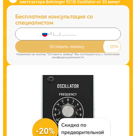
синтезатора Behringer 921B Oscillator от 35 минут
Бесплатная консультация со
специалистом
Оставить заявку
Нажимая на кнопку "Оставить заявку" Вы соглашаетесь c
политикой
конфиденциальности
Скидка по
-20%
предварительной