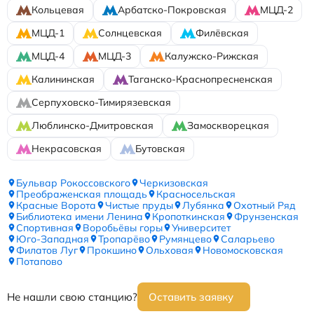
Кольцевая
Арбатско-Покровская
МЦД-2
МЦД-1
Солнцевская
Филёвская
МЦД-4
МЦД-3
Калужско-Рижская
Калининская
Таганско-Краснопресненская
Серпуховско-Тимирязевская
Люблинско-Дмитровская
Замоскворецкая
Некрасовская
Бутовская
Бульвар Рокоссовского
Черкизовская
Преображенская площадь
Красносельская
Красные Ворота
Чистые пруды
Лубянка
Охотный Ряд
Библиотека имени Ленина
Кропоткинская
Фрунзенская
Спортивная
Воробьёвы горы
Университет
Юго-Западная
Тропарёво
Румянцево
Саларьево
Филатов Луг
Прокшино
Ольховая
Новомосковская
Потапово
Не нашли свою станцию?
Оставить заявку