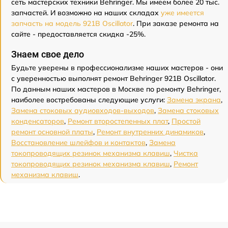
сеть мастерских техники Behringer. Мы имеем более 20 тыс.
запчастей. И возможно на наших складах
уже имеется
запчасть на модель 921B Oscillator
. При заказе ремонта на
сайте - предоставляется скидка -25%.
Знаем свое дело
Будьте уверены в профессионализме наших мастеров - они
с уверенностью выполнят ремонт Behringer 921B Oscillator.
По данным наших мастеров в Москве по ремонту Behringer,
наиболее востребованы следующие услуги:
Замена экрана
,
Замена стоковых аудиовходов-выходов
,
Замена стоковых
конденсаторов
,
Ремонт второстепенных плат
,
Простой
ремонт основной платы
,
Ремонт внутренних динамиков
,
Восстановление шлейфов и контактов
,
Замена
токопроводящих резинок механизма клавиш
,
Чистка
токопроводящих резинок механизма клавиш
,
Ремонт
механизма клавиш
.