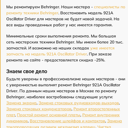
Мы ремонтируем Behringer. Наши мастера -
специалисты по
ремонту техники Behringer
. Восстановить модель 921A
Oscillator Driver для мастеров не будет новой задачей. На
все виды проведенных работ у нас имеется гарантия.
Минимальные сроки выполнения ремонта. Мы большая
сеть мастерских техники Behringer. Мы имеем более 20 тыс.
запчастей. И возможно на наших складах
уже имеется
запчасть на модель 921A Oscillator Driver
. При заказе
ремонта на сайте - предоставляется скидка -25%.
Знаем свое дело
Будьте уверены в профессионализме наших мастеров - они
с уверенностью выполнят ремонт Behringer 921A Oscillator
Driver. По данным наших мастеров в Москве по ремонту
Behringer, наиболее востребованы следующие услуги:
Замена экрана
,
Замена стоковых аудиовходов-выходов
,
Замена стоковых конденсаторов
,
Ремонт второстепенных
плат
,
Простой ремонт основной платы
,
Ремонт внутренних
динамиков
,
Восстановление шлейфов и контактов
,
Замена
токопроводящих резинок механизма клавиш
,
Чистка