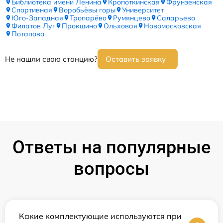
Библиотека имени Ленина
Кропоткинская
Фрунзенская
Спортивная
Воробьёвы горы
Университет
Юго-Западная
Тропарёво
Румянцево
Саларьево
Филатов Луг
Прокшино
Ольховая
Новомосковская
Потапово
Не нашли свою станцию?
Оставить заявку
Ответы на популярные
вопросы
Какие комплектующие используются при