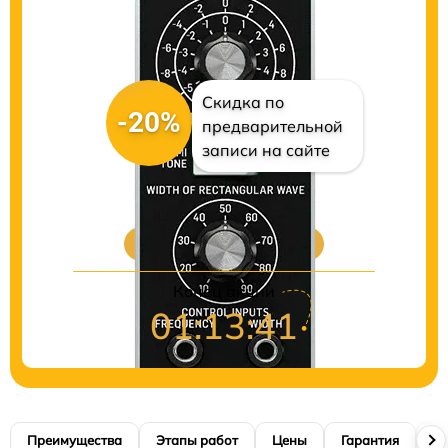
Скидка по
-20%
предварительной
записи на сайте
Цены на ремонт
Конец акции
01:13:40
Преимущества
Этапы работ
Цены
Гарантия
М