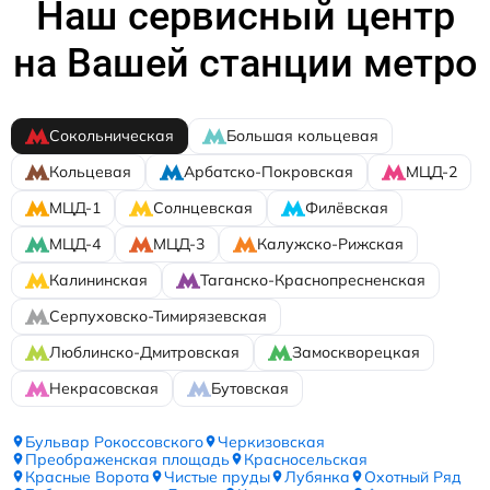
Наш сервисный центр
на Вашей станции метро
Сокольническая
Большая кольцевая
Кольцевая
Арбатско-Покровская
МЦД-2
МЦД-1
Солнцевская
Филёвская
МЦД-4
МЦД-3
Калужско-Рижская
Калининская
Таганско-Краснопресненская
Серпуховско-Тимирязевская
Люблинско-Дмитровская
Замоскворецкая
Некрасовская
Бутовская
Бульвар Рокоссовского
Черкизовская
Преображенская площадь
Красносельская
Красные Ворота
Чистые пруды
Лубянка
Охотный Ряд