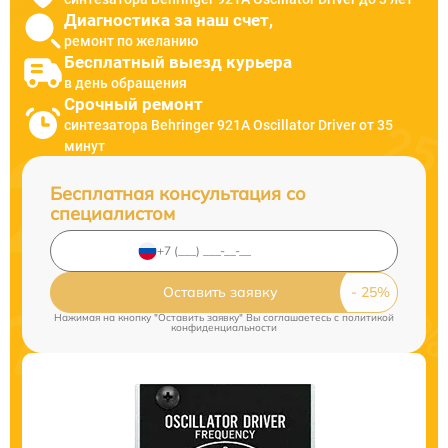
Диагностика за наш счет,
ремонт по желанию
Бесплатный выезд курьера
в день обращения
Срочный ремонт
синтезатора Behringer 921A Oscillator Driver от 35
минут
Бесплатная консультация со
специалистом
Оставить заявку
Нажимая на кнопку "Оставить заявку" Вы соглашаетесь c
политикой
конфиденциальности