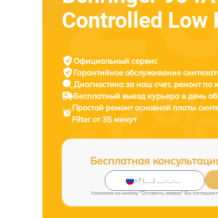
Controlled Low 
Официальный сервис
Гарантийное обслуживание
синтезат
Диагностика за наш счет,
ремонт по
Бесплатный выезд курьера
в день о
Простой ремонт основной платы синт
Filter от 35 минут
Бесплатная консультаци
Нажимая на кнопку "Оставить заявку" Вы соглашает