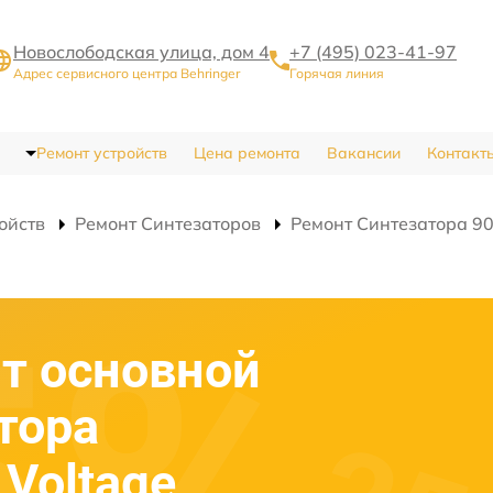
Новослободская улица, дом 4
+7 (495) 023-41-97
Адрес сервисного центра Behringer
Горячая линия
Ремонт устройств
Цена ремонта
Вакансии
Контакт
ойств
Ремонт Синтезаторов
Ремонт Синтезатора 904
т основной
тора
 Voltage