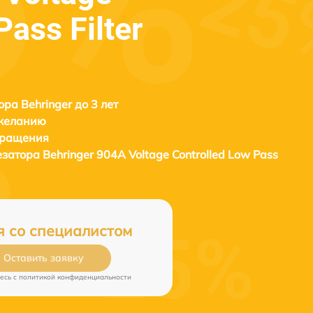
Pass Filter
ора Behringer до 3 лет
 желанию
бращения
езатора
Behringer 904A Voltage Controlled Low Pass
я со специалистом
Оставить заявку
есь c
политикой конфиденциальности