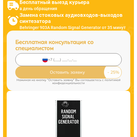
Бесплатный выезд курьера
в день обращения
Замена стоковых аудиовходов-выходов
синтезатора
Behringer 903A Random Signal Generator от 35 минут
Бесплатная консультация со
специалистом
Оставить заявку
Нажимая на кнопку "Оставить заявку" Вы соглашаетесь c
политикой
конфиденциальности