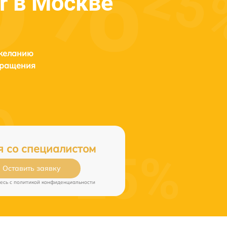
or в Москве
 желанию
бращения
я со специалистом
Оставить заявку
есь c
политикой конфиденциальности