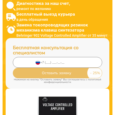
Диагностика за наш счет,
ремонт по желанию
Бесплатный выезд курьера
в день обращения
Замена токопроводящих резинок
механизма клавиш синтезатора
Behringer 902 Voltage Controlled Amplifier от 35 минут
Бесплатная консультация со
специалистом
Оставить заявку
Нажимая на кнопку "Оставить заявку" Вы соглашаетесь c
политикой
конфиденциальности