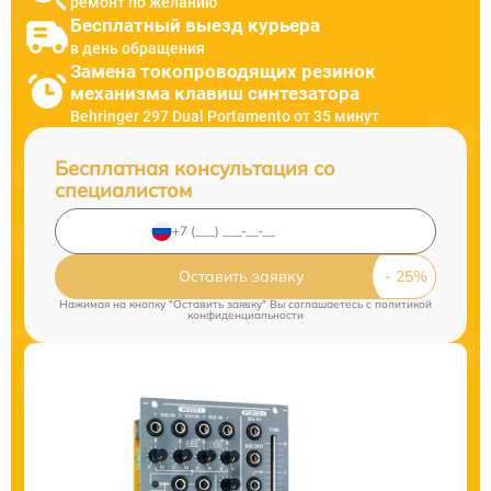
ремонт по желанию
Бесплатный выезд курьера
в день обращения
Замена токопроводящих резинок
механизма клавиш синтезатора
Behringer 297 Dual Portamento от 35 минут
Бесплатная консультация со
специалистом
Оставить заявку
Нажимая на кнопку "Оставить заявку" Вы соглашаетесь c
политикой
конфиденциальности