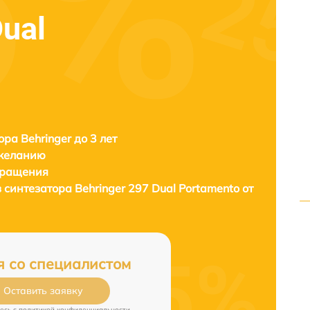
Dual
ора Behringer до 3 лет
 желанию
бращения
в синтезатора
Behringer 297 Dual Portamento от
я со специалистом
Оставить заявку
есь c
политикой конфиденциальности