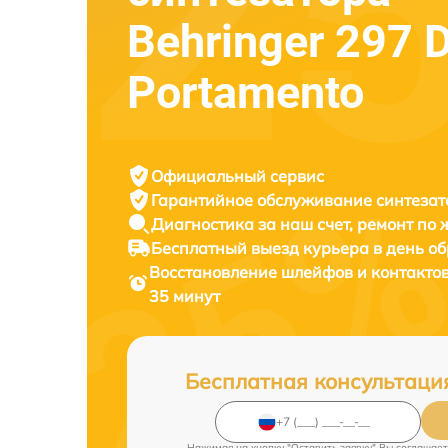
Behringer 297 
Portamento
Официальный сервис
Гарантийное обслуживание
синтезат
Диагностика за наш счет,
ремонт по
Бесплатный выезд курьера
в день о
Восстановление шлейфов и контакто
35 минут
Бесплатная консультаци
Нажимая на кнопку "Оставить заявку" Вы соглашает