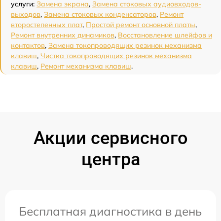
услуги:
Замена экрана
,
Замена стоковых аудиовходов-
выходов
,
Замена стоковых конденсаторов
,
Ремонт
второстепенных плат
,
Простой ремонт основной платы
,
Ремонт внутренних динамиков
,
Восстановление шлейфов и
контактов
,
Замена токопроводящих резинок механизма
клавиш
,
Чистка токопроводящих резинок механизма
клавиш
,
Ремонт механизма клавиш
.
Акции сервисного
центра
Бесплатная диагностика в день