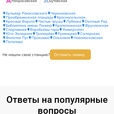
Некрасовская
Бутовская
Бульвар Рокоссовского
Черкизовская
Преображенская площадь
Красносельская
Красные Ворота
Чистые пруды
Лубянка
Охотный Ряд
Библиотека имени Ленина
Кропоткинская
Фрунзенская
Спортивная
Воробьёвы горы
Университет
Юго-Западная
Тропарёво
Румянцево
Саларьево
Филатов Луг
Прокшино
Ольховая
Новомосковская
Потапово
Не нашли свою станцию?
Оставить заявку
Ответы на популярные
вопросы