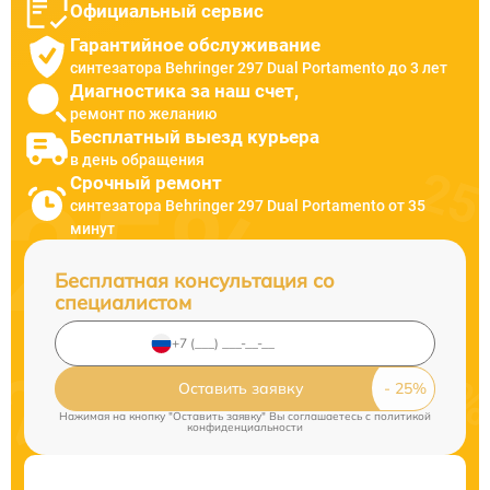
Официальный сервис
Гарантийное обслуживание
синтезатора Behringer 297 Dual Portamento до 3 лет
Диагностика за наш счет,
ремонт по желанию
Бесплатный выезд курьера
в день обращения
Срочный ремонт
синтезатора Behringer 297 Dual Portamento от 35
минут
Бесплатная консультация со
специалистом
Оставить заявку
Нажимая на кнопку "Оставить заявку" Вы соглашаетесь c
политикой
конфиденциальности