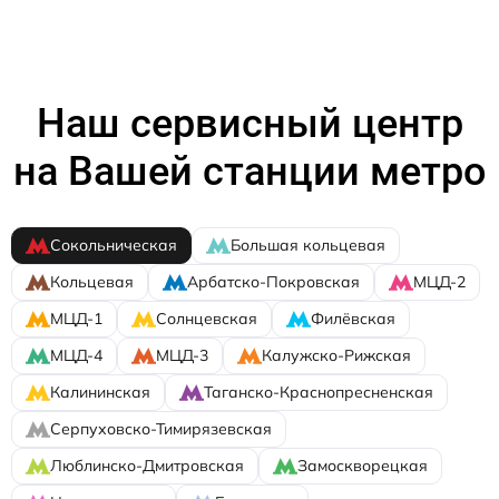
Наш сервисный центр
на Вашей станции метро
Сокольническая
Большая кольцевая
Кольцевая
Арбатско-Покровская
МЦД-2
МЦД-1
Солнцевская
Филёвская
МЦД-4
МЦД-3
Калужско-Рижская
Калининская
Таганско-Краснопресненская
Серпуховско-Тимирязевская
Люблинско-Дмитровская
Замоскворецкая