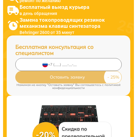
ремонт по желанию
Бесплатный выезд курьера
в день обращения
Замена токопроводящих резинок
механизма клавиш синтезатора
Behringer 2600 от 35 минут
Бесплатная консультация со
специалистом
Оставить заявку
Нажимая на кнопку "Оставить заявку" Вы соглашаетесь c
политикой
конфиденциальности
Скидка по
-20%
предварительной