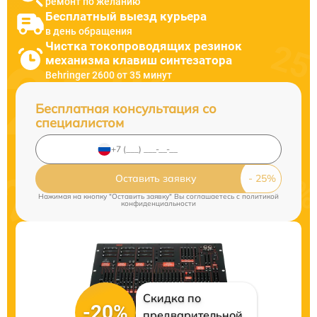
ремонт по желанию
Бесплатный выезд курьера
в день обращения
Чистка токопроводящих резинок
механизма клавиш синтезатора
Behringer 2600 от 35 минут
Бесплатная консультация со
специалистом
Оставить заявку
Нажимая на кнопку "Оставить заявку" Вы соглашаетесь c
политикой
конфиденциальности
Скидка по
-20%
предварительной