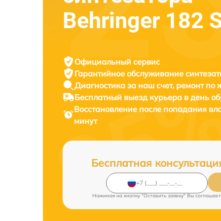
Behringer 182 
Официальный сервис
Гарантийное обслуживание
синтезат
Диагностика за наш счет,
ремонт по
Бесплатный выезд курьера
в день о
Восстановление после попадания вл
минут
Бесплатная консультаци
Нажимая на кнопку "Оставить заявку" Вы соглашает