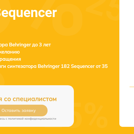
Sequencer
ора Behringer до 3 лет
 желанию
бращения
аги синтезатора
Behringer 182 Sequencer от 35
я со специалистом
Оставить заявку
есь c
политикой конфиденциальности