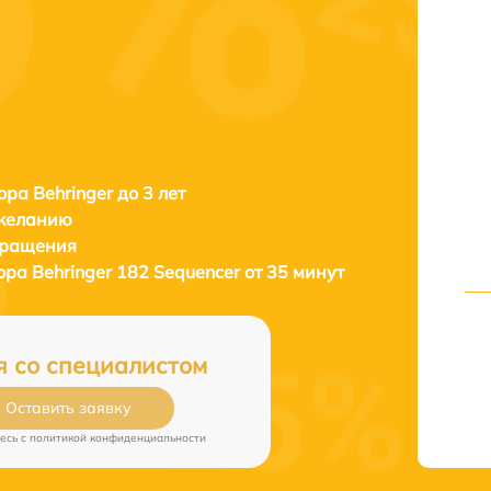
ора Behringer до 3 лет
 желанию
бращения
тора
Behringer 182 Sequencer от 35 минут
я со специалистом
Оставить заявку
есь c
политикой конфиденциальности