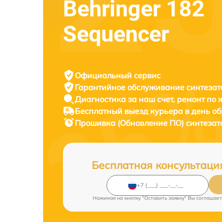
Behringer 182
Sequencer
Официальный сервис
Гарантийное обслуживание
синтезат
Диагностика за наш счет,
ремонт по
Бесплатный выезд курьера
в день о
Прошивка (Обновление ПО) синтеза
Бесплатная консультаци
Нажимая на кнопку "Оставить заявку" Вы соглашает