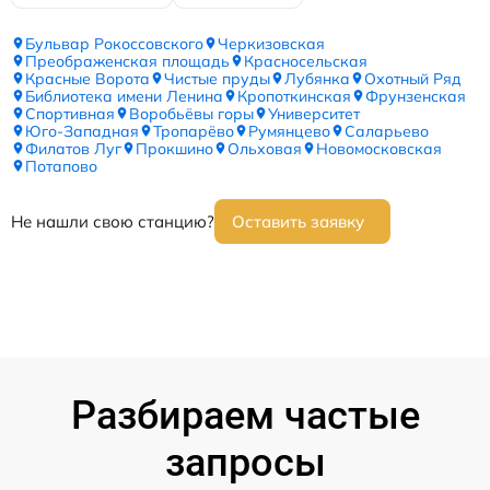
Бульвар Рокоссовского
Черкизовская
Преображенская площадь
Красносельская
Красные Ворота
Чистые пруды
Лубянка
Охотный Ряд
Библиотека имени Ленина
Кропоткинская
Фрунзенская
Спортивная
Воробьёвы горы
Университет
Юго-Западная
Тропарёво
Румянцево
Саларьево
Филатов Луг
Прокшино
Ольховая
Новомосковская
Потапово
Не нашли свою станцию?
Оставить заявку
Разбираем частые
запросы