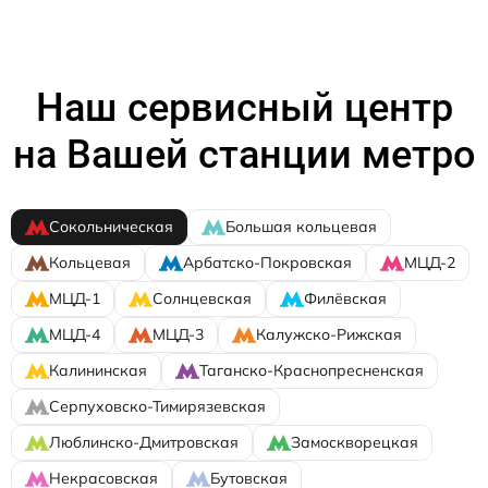
Наш сервисный центр
на Вашей станции метро
Сокольническая
Большая кольцевая
Кольцевая
Арбатско-Покровская
МЦД-2
МЦД-1
Солнцевская
Филёвская
МЦД-4
МЦД-3
Калужско-Рижская
Калининская
Таганско-Краснопресненская
Серпуховско-Тимирязевская
Люблинско-Дмитровская
Замоскворецкая
Некрасовская
Бутовская