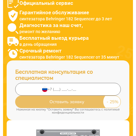
Официальный сервис
Гарантийное обслуживание
синтезатора Behringer 182 Sequencer до 3 лет
Диагностика за наш счет,
ремонт по желанию
Бесплатный выезд курьера
в день обращения
Срочный ремонт
синтезатора Behringer 182 Sequencer от 35 минут
Бесплатная консультация со
специалистом
Оставить заявку
Нажимая на кнопку "Оставить заявку" Вы соглашаетесь c
политикой
конфиденциальности