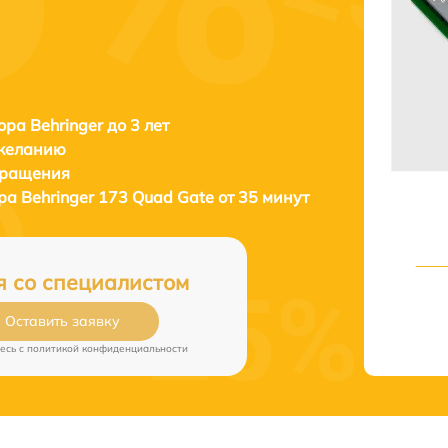
ора Behringer до 3 лет
 желанию
бращения
ора
Behringer 173 Quad Gate от 35 минут
я со специалистом
Оставить заявку
есь c
политикой конфиденциальности