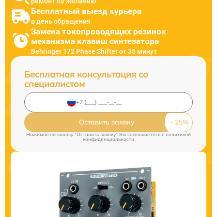
ремонт по желанию
Бесплатный выезд курьера
в день обращения
Замена токопроводящих резинок
механизма клавиш синтезатора
Behringer 172 Phase Shifter от 35 минут
Бесплатная консультация со
специалистом
Оставить заявку
Нажимая на кнопку "Оставить заявку" Вы соглашаетесь c
политикой
конфиденциальности