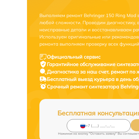
Выполняем ремонт Behringer 150 Ring Mod 
любой сложности. Проводим диагностику, 
неисправные детали и восстанавливаем ра
Используем оригинальные или рекомендов
ремонта выполняем проверку всех функций
Официальный сервис
Гарантийное обслуживание
синтезат
Диагностика за наш счет,
ремонт по
Бесплатный выезд курьера
в день о
Срочный ремонт
синтезатора Behring
Бесплатная консультаци
Нажимая на кнопку "Оставить заявку" Вы соглашает