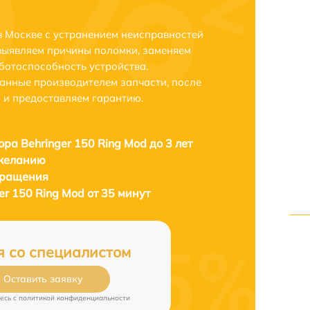
в Москве с устранением неисправностей
выявляем причины поломки, заменяем
ботоспособность устройства.
анные производителем запчасти, после
 и предоставляем гарантию.
ора Behringer 150 Ring Mod до 3 лет
 желанию
бращения
er 150 Ring Mod от 35 минут
я со специалистом
Оставить заявку
есь c
политикой конфиденциальности