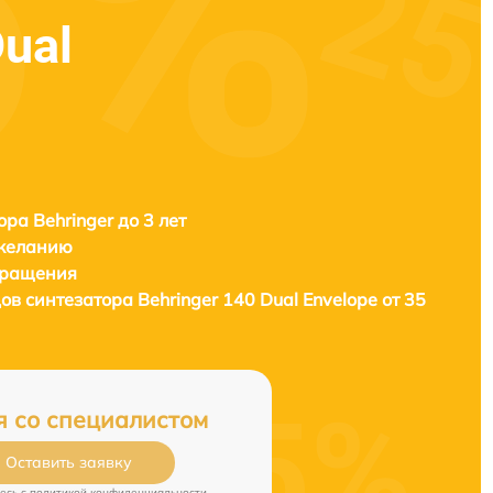
Dual
ора Behringer до 3 лет
 желанию
бращения
ов синтезатора
Behringer 140 Dual Envelope от 35
я со специалистом
Оставить заявку
есь c
политикой конфиденциальности