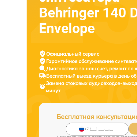
Behringer 140 
Envelope
Официальный сервис
Гарантийное обслуживание
синтезат
Диагностика за наш счет,
ремонт по
Бесплатный выезд курьера
в день о
Замена стоковых аудиовходов-выход
минут
Бесплатная консультаци
Нажимая на кнопку "Оставить заявку" Вы соглашает