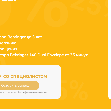
ора Behringer до 3 лет
 желанию
бращения
атора
Behringer 140 Dual Envelope от 35 минут
я со специалистом
Оставить заявку
есь c
политикой конфиденциальности