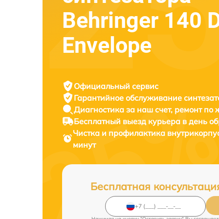
Behringer 140 
Envelope
Официальный сервис
Гарантийное обслуживание
синтезат
Диагностика за наш счет,
ремонт по
Бесплатный выезд курьера
в день о
Чистка и профилактика внутрикорпу
минут
Бесплатная консультаци
Нажимая на кнопку "Оставить заявку" Вы соглашает