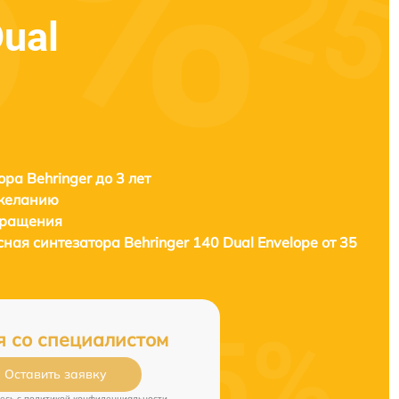
Dual
ора Behringer до 3 лет
 желанию
бращения
сная синтезатора
Behringer 140 Dual Envelope от 35
я со специалистом
Оставить заявку
есь c
политикой конфиденциальности