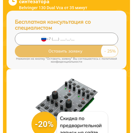
синтезатора
Behringer 130 Dual Vca от 35 минут
Бесплатная консультация со
специалистом
Оставить заявку
Нажимая на кнопку "Оставить заявку" Вы соглашаетесь c
политикой
конфиденциальности
Скидка по
-20%
предварительной
записи на сайте