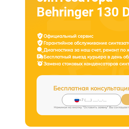
Behringer 130 
Официальный сервис
Гарантийное обслуживание
синтезат
Диагностика за наш счет,
ремонт по
Бесплатный выезд курьера
в день о
Замена стоковых конденсаторов син
Бесплатная консультаци
Нажимая на кнопку "Оставить заявку" Вы соглашает