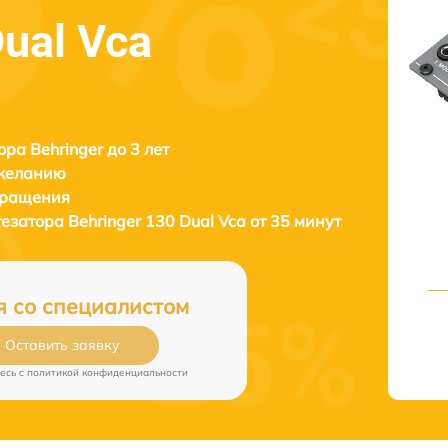
Dual Vca
ора Behringer до 3 лет
 желанию
бращения
тезатора
Behringer 130 Dual Vca от 35 минут
я со специалистом
Оставить заявку
есь c
политикой конфиденциальности