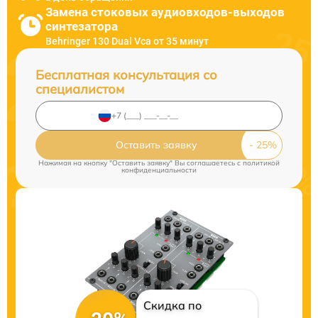
Замена стоковых аудиовходов-выходов
синтезатора
Behringer 130 Dual Vca от 35 минут
Бесплатная консультация со
специалистом
Оставить заявку
Нажимая на кнопку "Оставить заявку" Вы соглашаетесь c
политикой
конфиденциальности
Скидка по