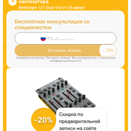
синтезатора
Behringer 121 Dual Vcf от 35 минут
Бесплатная консультация со
специалистом
Оставить заявку
Нажимая на кнопку "Оставить заявку" Вы соглашаетесь c
политикой
конфиденциальности
Скидка по
-20%
предварительной
записи на сайте