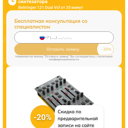
синтезатора
Behringer 121 Dual Vcf от 35 минут
Бесплатная консультация со
специалистом
Оставить заявку
Нажимая на кнопку "Оставить заявку" Вы соглашаетесь c
политикой
конфиденциальности
Скидка по
-20%
предварительной
записи на сайте