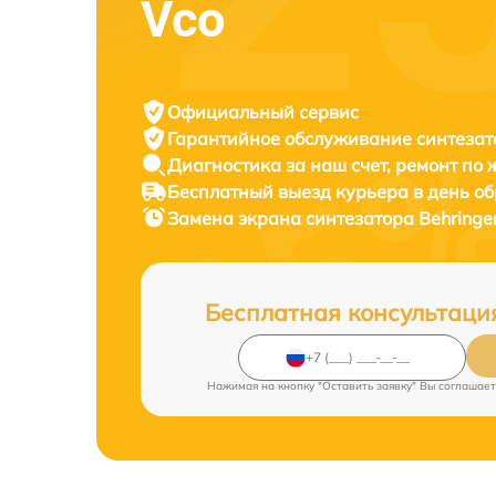
Vco
Официальный сервис
Гарантийное обслуживание
синтезат
Диагностика за наш счет,
ремонт по
Бесплатный выезд курьера
в день о
Замена экрана синтезатора
Behringe
Бесплатная консультаци
Нажимая на кнопку "Оставить заявку" Вы соглашает