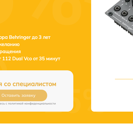
ора Behringer до 3 лет
 желанию
бращения
r 112 Dual Vco от 35 минут
я со специалистом
Оставить заявку
есь c
политикой конфиденциальности