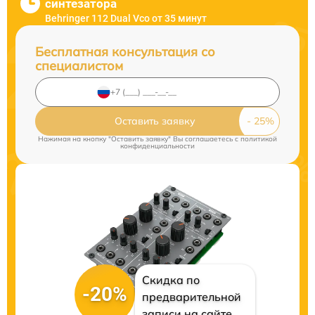
синтезатора
Behringer 112 Dual Vco от 35 минут
Бесплатная консультация со
специалистом
Оставить заявку
Нажимая на кнопку "Оставить заявку" Вы соглашаетесь c
политикой
конфиденциальности
Скидка по
-20%
предварительной
записи на сайте