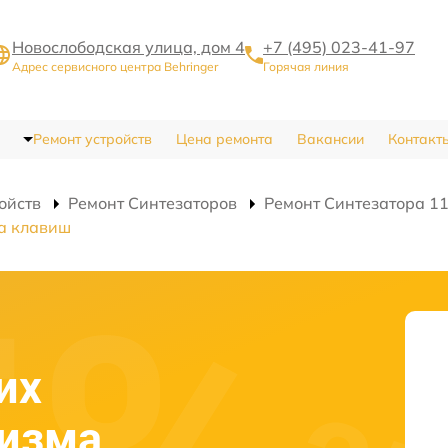
Новослободская улица, дом 4
+7 (495) 023-41-97
Адрес сервисного центра Behringer
Горячая линия
Ремонт устройств
Цена ремонта
Вакансии
Контакт
ойств
Ремонт Синтезаторов
Ремонт Синтезатора 11
а клавиш
их
низма