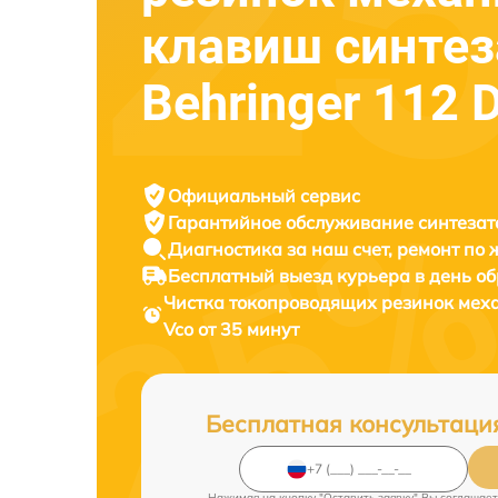
клавиш синтез
Behringer 112 
Официальный сервис
Гарантийное обслуживание
синтезат
Диагностика за наш счет,
ремонт по
Бесплатный выезд курьера
в день о
Чистка токопроводящих резинок мех
Vco от 35 минут
Бесплатная консультаци
Нажимая на кнопку "Оставить заявку" Вы соглашает