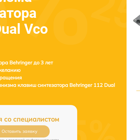
атора
Dual Vco
ора Behringer до 3 лет
 желанию
бращения
анизма клавиш синтезатора
Behringer 112 Dual
я со специалистом
Оставить заявку
есь c
политикой конфиденциальности