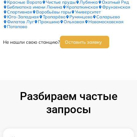
Красные Ворота
Чистые пруды
Лубянка
Охотный Ряд
Библиотека имени Ленина
Кропоткинская
Фрунзенская
Спортивная
Воробьёвы горы
Университет
Юго-Западная
Тропарёво
Румянцево
Саларьево
Филатов Луг
Прокшино
Ольховая
Новомосковская
Потапово
Не нашли свою станцию?
Оставить заявку
Разбираем частые
запросы