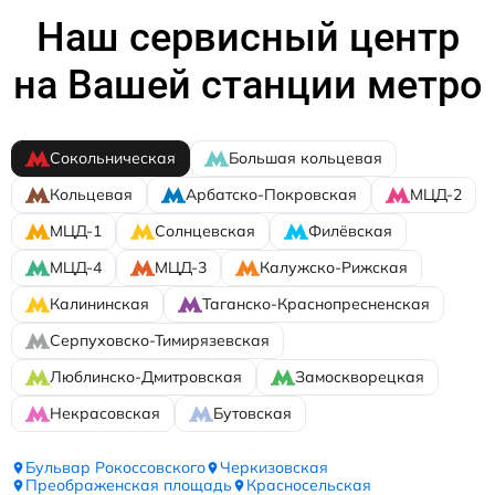
Наш сервисный центр
на Вашей станции метро
Сокольническая
Большая кольцевая
Кольцевая
Арбатско-Покровская
МЦД-2
МЦД-1
Солнцевская
Филёвская
МЦД-4
МЦД-3
Калужско-Рижская
Калининская
Таганско-Краснопресненская
Серпуховско-Тимирязевская
Люблинско-Дмитровская
Замоскворецкая
Некрасовская
Бутовская
Бульвар Рокоссовского
Черкизовская
Преображенская площадь
Красносельская