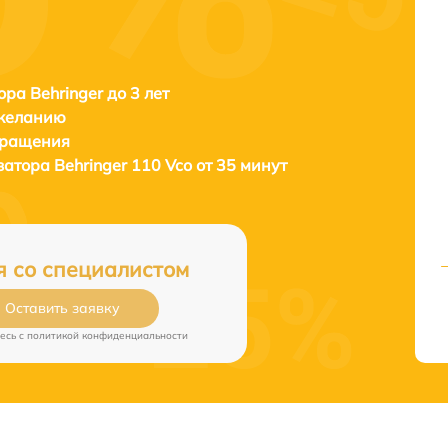
ора Behringer до 3 лет
 желанию
бращения
затора
Behringer 110 Vco от 35 минут
я со специалистом
Оставить заявку
есь c
политикой конфиденциальности