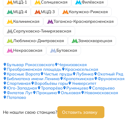
МЦД-1
Солнцевская
Филёвская
МЦД-4
МЦД-3
Калужско-Рижская
Калининская
Таганско-Краснопресненская
Серпуховско-Тимирязевская
Люблинско-Дмитровская
Замоскворецкая
Некрасовская
Бутовская
Бульвар Рокоссовского
Черкизовская
Преображенская площадь
Красносельская
Красные Ворота
Чистые пруды
Лубянка
Охотный Ряд
Библиотека имени Ленина
Кропоткинская
Фрунзенская
Спортивная
Воробьёвы горы
Университет
Юго-Западная
Тропарёво
Румянцево
Саларьево
Филатов Луг
Прокшино
Ольховая
Новомосковская
Потапово
Не нашли свою станцию?
Оставить заявку