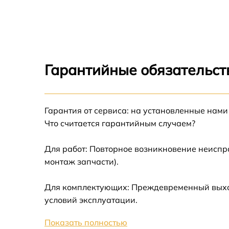
1036
Ремонт клавиш Behringer 1036
Ремонт механизма клавиш Behringer 1036
Гарантийные обязательст
Замена стоковых аудиовходов-выходов
Behringer 1036
Чистка токопроводящих резинок механизм
Гарантия от сервиса: на установленные нами
клавиш Behringer 1036
Что считается гарантийным случаем?
Замена токопроводящих резинок механизм
клавиш Behringer 1036
Для работ: Повторное возникновение неиспр
монтаж запчасти).
Восстановление шлейфов и контактов
Behringer 1036
Для комплектующих: Преждевременный выход 
Ремонт внутренних динамиков Behringer
условий эксплуатации.
1036
Показать полностью
Простой ремонт основной платы Behringer