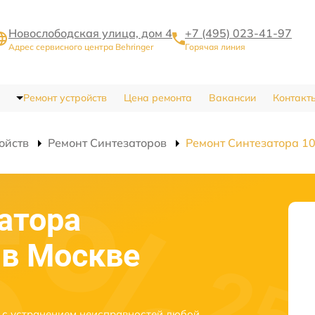
Новослободская улица, дом 4
+7 (495) 023-41-97
Адрес сервисного центра Behringer
Горячая линия
Ремонт устройств
Цена ремонта
Вакансии
Контакт
ойств
Ремонт Синтезаторов
Ремонт Синтезатора 1
атора
 в Москве
е с устранением неисправностей любой