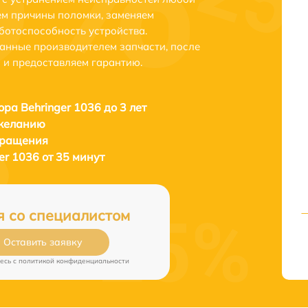
ем причины поломки, заменяем
ботоспособность устройства.
анные производителем запчасти, после
 и предоставляем гарантию.
ора Behringer 1036 до 3 лет
 желанию
бращения
er 1036 от 35 минут
я со специалистом
Оставить заявку
есь c
политикой конфиденциальности