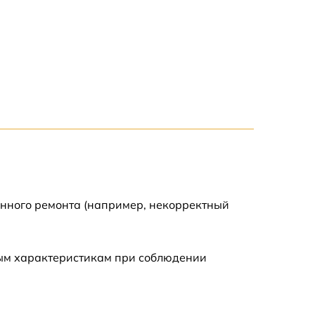
1500 р
1500 р
2500 р
1200 р
1000 р
енного ремонта (например, некорректный
1200 р
ным характеристикам при соблюдении
1500 р
2000 р