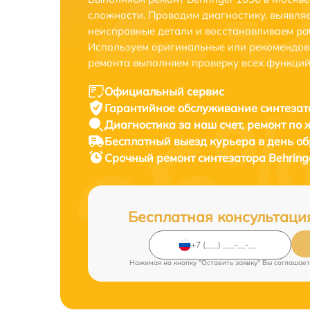
сложности. Проводим диагностику, выявля
неисправные детали и восстанавливаем ра
Используем оригинальные или рекомендов
ремонта выполняем проверку всех функций
Официальный сервис
Гарантийное обслуживание
синтезат
Диагностика за наш счет,
ремонт по
Бесплатный выезд курьера
в день о
Срочный ремонт
синтезатора Behring
Бесплатная консультаци
Нажимая на кнопку "Оставить заявку" Вы соглашает