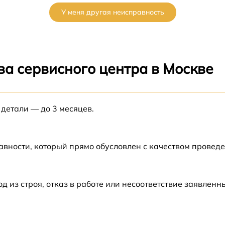
У меня другая неисправность
от 60 мин
от 60 мин
ва сервисного центра в Москве
от 60 мин
а
 детали — до 3 месяцев.
от 60 мин
а
от 60 мин
авности, который прямо обусловлен с качеством провед
от 60 мин
из строя, отказ в работе или несоответствие заявлен
от 60 мин
от 60 мин