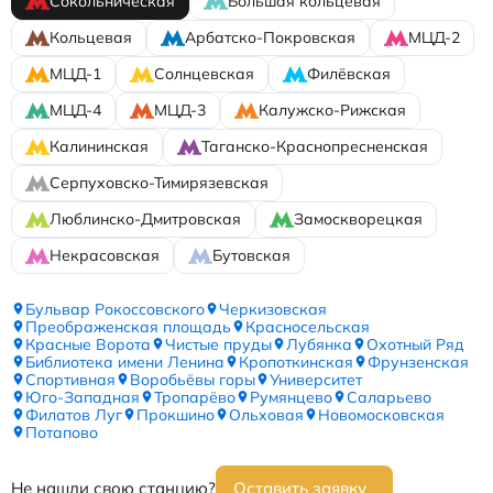
Сокольническая
Большая кольцевая
Кольцевая
Арбатско-Покровская
МЦД-2
МЦД-1
Солнцевская
Филёвская
МЦД-4
МЦД-3
Калужско-Рижская
Калининская
Таганско-Краснопресненская
Серпуховско-Тимирязевская
Люблинско-Дмитровская
Замоскворецкая
Некрасовская
Бутовская
Бульвар Рокоссовского
Черкизовская
Преображенская площадь
Красносельская
Красные Ворота
Чистые пруды
Лубянка
Охотный Ряд
Библиотека имени Ленина
Кропоткинская
Фрунзенская
Спортивная
Воробьёвы горы
Университет
Юго-Западная
Тропарёво
Румянцево
Саларьево
Филатов Луг
Прокшино
Ольховая
Новомосковская
Потапово
Не нашли свою станцию?
Оставить заявку