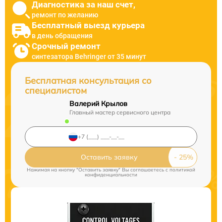
Диагностика за наш счет,
ремонт по желанию
Бесплатный выезд курьера
в день обращения
Срочный ремонт
синтезатора Behringer от 35 минут
Бесплатная консультация со
специалистом
Валерий Крылов
Главный мастер сервисного центра
Оставить заявку
Нажимая на кнопку "Оставить заявку" Вы соглашаетесь c
политикой
конфиденциальности